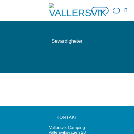
Skip
to
BOKA
content
Sevärdigheter
KONTAKT
Vallersvik Camping
Vallersviksvägen 28