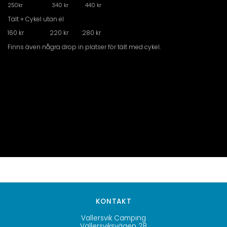
250kr 340 kr 440 kr
Tält + Cykel utan el
160 kr 220 kr 280 kr
Finns även några drop in platser för tält med cykel.
KONTAKT
Vallersvik Camping
Vallersviksvägen 28